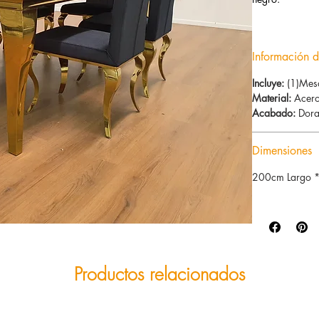
Información d
Incluye:
(1)Mes
Material:
Acero
Acabado:
Dora
Dimensiones
200cm Largo 
Productos relacionados