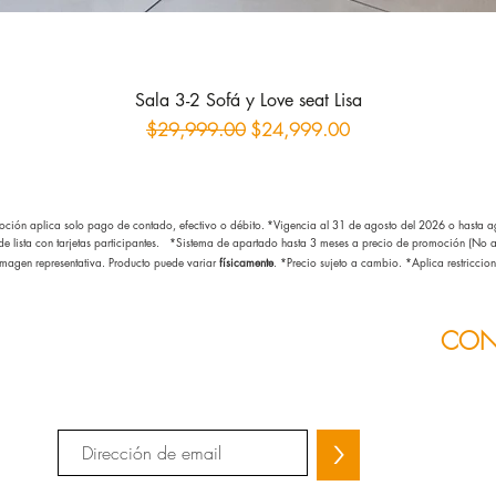
Sala 3-2 Sofá y Love seat Lisa
Precio
Precio de oferta
$29,999.00
$24,999.00
ción aplica solo pago de contado, efectivo o débito.
*Vigencia al 31 de agosto del 2026
o hasta ag
 de lista con tarjetas participantes. *Sistema de apartado hasta 3 meses a precio de promoción (No ap
magen representativa. Producto puede variar
físicamente
. *Precio sujeto a cambio.
*Aplica restriccion
CON
Únete a nuestra lista de correo y no te
pierdas ninguna promoción.
Teléfono
>
Sucursal
Tienes a