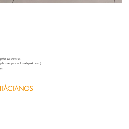
otar existencias.
lica en productos etiqueta roja).
es.
TÁCTANOS
s y horarios
es
lguna duda o sugerencia.