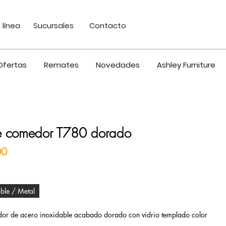
 línea
Sucursales
Contacto
Ofertas
Remates
Novedades
Ashley Furniture
 comedor T780 dorado
Precio
00
ble / Metal
r de acero inoxidable acabado dorado con vidrio templado color