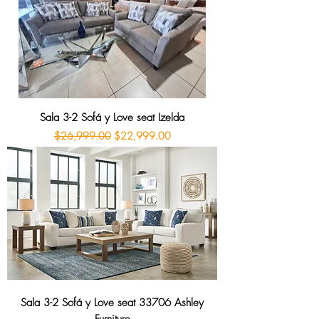
Sala 3-2 Sofá y Love seat Izelda
Precio
Precio de oferta
$26,999.00
$22,999.00
Sala 3-2 Sofá y Love seat 33706 Ashley
Furniture