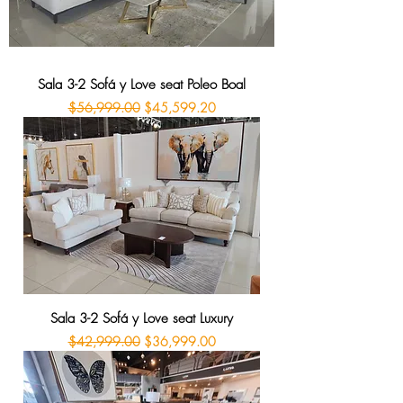
Sala 3-2 Sofá y Love seat Poleo Boal
Precio
Precio de oferta
$56,999.00
$45,599.20
Sala 3-2 Sofá y Love seat Luxury
Precio
Precio de oferta
$42,999.00
$36,999.00