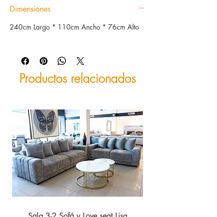
Dimensiones
240cm Largo * 110cm Ancho * 76cm Alto
Productos relacionados
Sala 3-2 Sofá y Love seat Lisa
Sofá con 2 reclinab