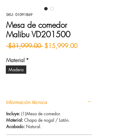
SKU: 01091869
Mesa de comedor
Malibu VD201500
Precio
Precio de oferta
 $31,999.00 
$15,999.00
Material
*
Madera
Información técnica
Incluye:
(1)Mesa de comedor.
Material:
Chapa de nogal / Latón.
Acabado:
Natural.