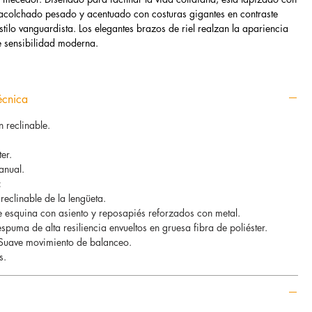
o acolchado pesado y acentuado con costuras gigantes en contraste
stilo vanguardista.
Los elegantes brazos de riel realzan la apariencia
e sensibilidad moderna.
écnica
n reclinable.
ter.
nual.
:
eclinable de la lengüeta.
de esquina con asiento y reposapiés reforzados con metal.
spuma de alta resiliencia envueltos en gruesa fibra de poliéster.
Suave movimiento de balanceo.
s.