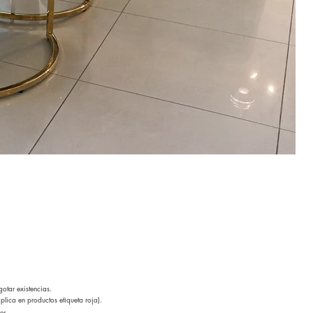
otar existencias.
lica en productos etiqueta roja).
es.