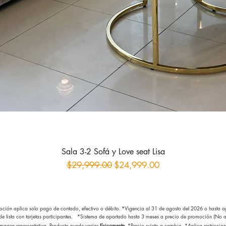
Sala 3-2 Sofá y Love seat Lisa
Precio
Precio de oferta
$29,999.00
$24,999.00
ción aplica solo pago de contado, efectivo o débito.
*Vigencia al 31 de agosto del 2026
o hasta ag
 de lista con tarjetas participantes. *Sistema de apartado hasta 3 meses a precio de promoción (No ap
magen representativa. Producto puede variar
físicamente
. *Precio sujeto a cambio.
*Aplica restriccion