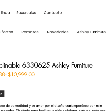
 línea
Sucursales
Contacto
Ofertas
Remates
Novedades
Ashley Furniture
eclinable 6330625 Ashley Furniture
Precio
Precio de oferta
00 
$10,999.00
re
eseo de comodidad y su amor por el diseño contemporáneo con este
le mecedor.
Diseñado para facilitar la vida cotidiana, está tapizado con