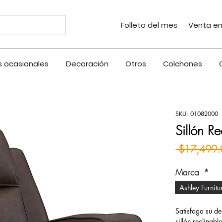
Folleto del mes
Venta en
 ocasionales
Decoración
Otros
Colchones
SKU: 01082000
Sillón R
 $17,499.
Marca
*
Ashley Furnitu
Satisfaga su d
sillón reclinab