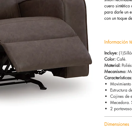
cuero sintétic
para darle un e
con un toque d
Información t
Incluye:
(1)Silló
Color:
Café.
Material:
Poliés
Mecanismo:
Ma
Características
Movimiento r
Estructura 
Cojines de e
Mecedora.
2 portavaso
Dimensiones