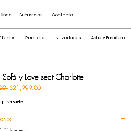
 línea
Sucursales
Contacto
Ofertas
Remates
Novedades
Ashley Furniture
 Sofá y Love seat Charlotte
Precio
Precio de oferta
00 
$21,999.00
 pieza suelta.
écnica
, (1) Love seat.