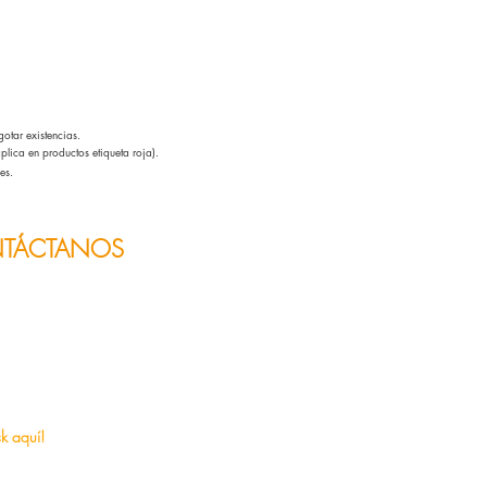
otar existencias.
lica en productos etiqueta roja).
es.
TÁCTANOS
s y horarios
es
lguna duda o sugerencia.
anos!, con gusto lo atenderemos.
ck aquí!