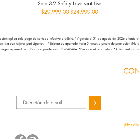
Sala 3-2 Sofá y Love seat Lisa
Precio
Precio de oferta
$29,999.00
$24,999.00
ción aplica solo pago de contado, efectivo o débito.
*Vigencia al 31 de agosto del 2026
o hasta ag
 de lista con tarjetas participantes. *Sistema de apartado hasta 3 meses a precio de promoción (No ap
magen representativa. Producto puede variar
físicamente
. *Precio sujeto a cambio.
*Aplica restriccion
CON
Únete a nuestra lista de correo y no te
pierdas ninguna promoción.
Teléfono
>
Sucursal
Tienes a
¡Contáct
¡Has cli