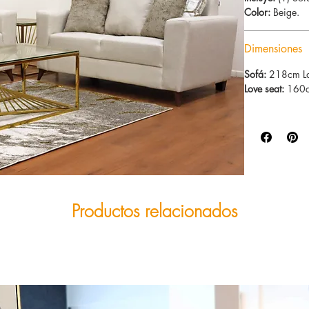
Color:
Beige.
Dimensiones
Sofá:
218cm La
Love seat:
160cm
Productos relacionados