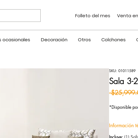
Folleto del mes
Venta en
 ocasionales
Decoración
Otros
Colchones
SKU: 01011589
Sala 3-2
 $25,999.
*Disponible por
Información t
Incluye:
(1) Sofá