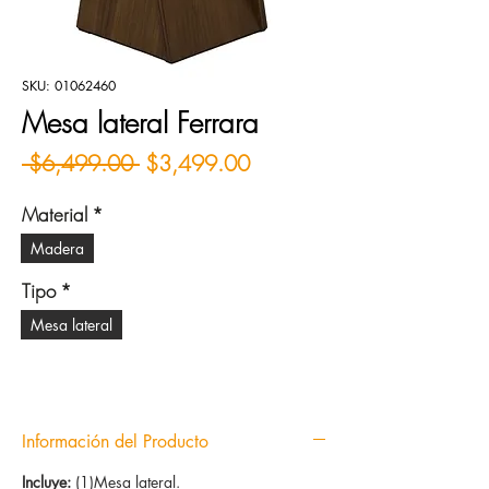
SKU: 01062460
Mesa lateral Ferrara
Precio
Precio de oferta
 $6,499.00 
$3,499.00
Material
*
Madera
Tipo
*
Mesa lateral
Información del Producto
Incluye:
(1)Mesa lateral.