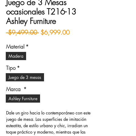
Juego de 3 Mesas
ocasionales T216-13
Ashley Furniture
Precio
Precio de oferta
 $9,499.00 
$6,999.00
Material
*
Madera
Tipo
*
Juego de 3 mesas
Marca
*
Ashley Furniture
Dale un giro hacia lo contemporáneo con este
juego de mesa. Las superficies de imitación
esteatita, de estilo urbano y chic, irradian un
toque práctico y moderno, mientras que las