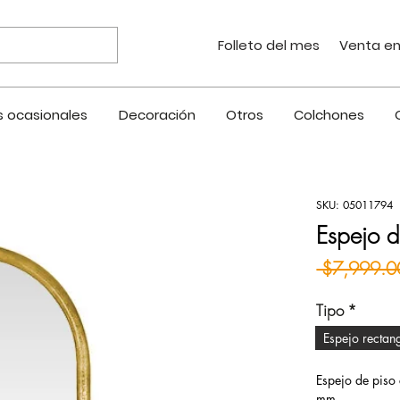
Folleto del mes
Venta en
 ocasionales
Decoración
Otros
Colchones
SKU: 05011794
Espejo 
 $7,999.0
Tipo
*
Espejo rectan
Espejo de piso
mm.