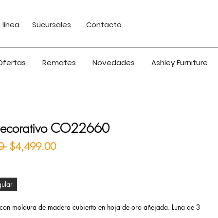
 línea
Sucursales
Contacto
Ofertas
Remates
Novedades
Ashley Furniture
decorativo CO22660
Precio
Precio de oferta
0 
$4,499.00
gular
 con moldura de madera cubierto en hoja de oro añejada. Luna de 3