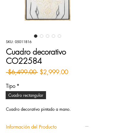
SKU: 05011816
Cuadro decorativo
CO22584
Precio
Precio de oferta
 $6,499.00 
$2,999.00
Tipo
*
Cuadro rectangular
Cuadro decorativo pintado a mano.
Información del Producto