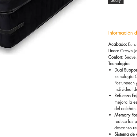
Sealy
Información d
Acabado:
Euro
Línea:
Crown Je
Confort:
Suave.
Tecnología:
Dual Suppor
tecnología 
Posturetech
individuali
Refuerzo E
mejora la es
del colchón.
Memory Foam
reduce los p
descanso re
Sistema de 