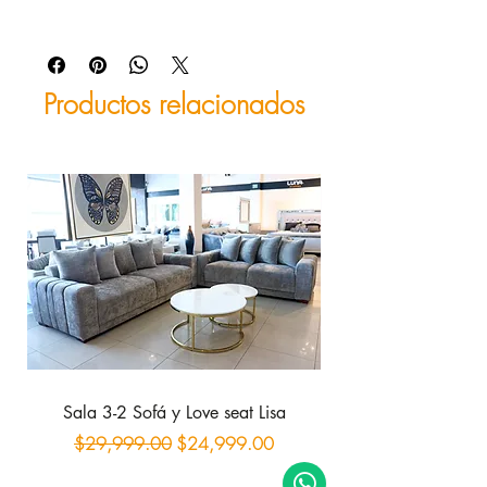
Productos relacionados
Sala 3-2 Sofá y Love seat Lisa
Sofá con 2 reclinab
Precio
Precio de oferta
$29,999.00
$24,999.00