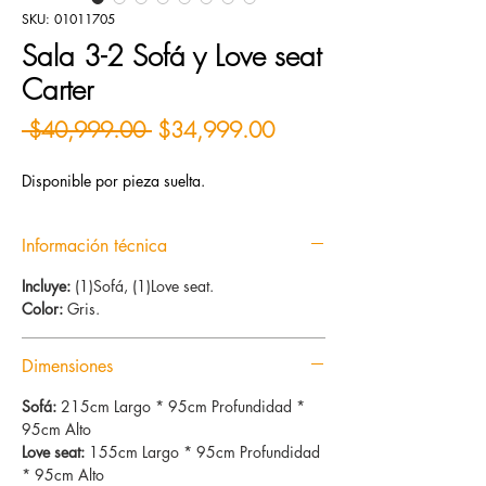
SKU: 01011705
Sala 3-2 Sofá y Love seat
Carter
Precio
Precio de oferta
 $40,999.00 
$34,999.00
Disponible por pieza suelta.
Información técnica
Incluye:
(1)Sofá, (1)Love seat.
Color:
Gris.
Dimensiones
Sofá:
215cm Largo * 95cm Profundidad *
95cm Alto
Love seat:
155cm Largo * 95cm Profundidad
* 95cm Alto