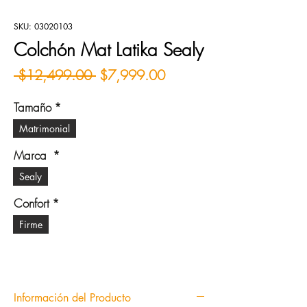
SKU: 03020103
Colchón Mat Latika Sealy
Precio
Precio de oferta
 $12,499.00 
$7,999.00
Tamaño
*
Matrimonial
Marca
*
Sealy
Confort
*
Firme
Información del Producto