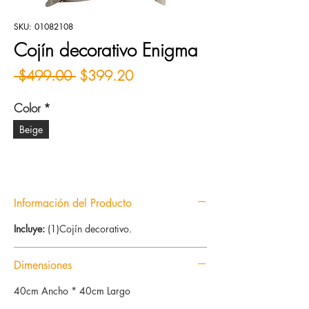
SKU: 01082108
Cojín decorativo Enigma
Precio
Precio de oferta
 $499.00 
$399.20
Color
*
Beige
Información del Producto
Incluye:
(1)Cojín decorativo.
Dimensiones
40cm Ancho * 40cm Largo