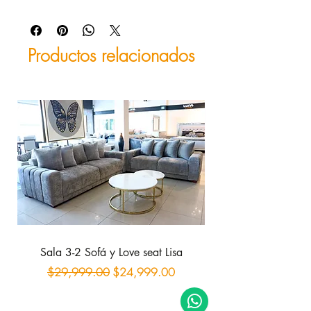
Productos relacionados
Sala 3-2 Sofá y Love seat Lisa
Sofá con 2 reclinab
Precio
Precio de oferta
$29,999.00
$24,999.00